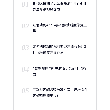
01
视频太模糊了怎么变高清？4个使用
办法提高视频画质
02
从低清到4K：4款视频清晰度修复工
具
03
如何把模糊的视频变成高清视频？3
种视频修复高清办法
04
4款视频掉帧补帧神器，告别卡顿画
面！
05
五款AI视频增强神器推荐，轻松提升
视频画质清晰度！