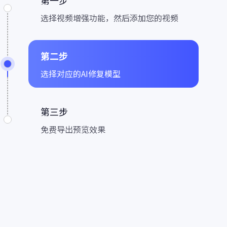
选择视频增强功能，然后添加您的视频
第二步
选择对应的AI修复模型
第三步
免费导出预览效果