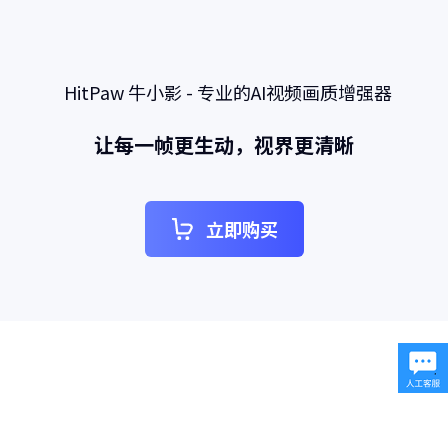
HitPaw 牛小影 - 专业的AI视频画质增强器
让每一帧更生动，视界更清晰
立即购买