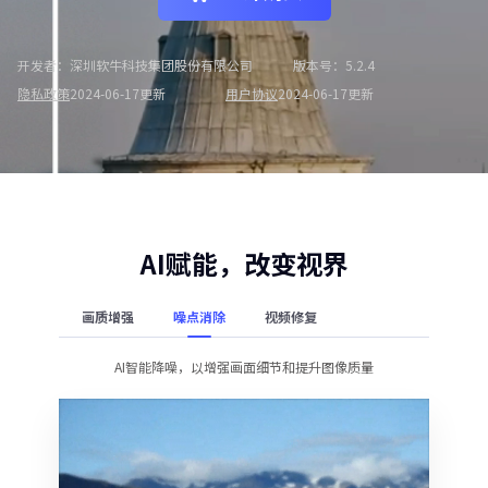
开发者：深圳软牛科技集团股份有限公司
版本号：
5.2.4
隐私政策
2024-06-17更新
用户协议
2024-06-17更新
AI赋能，改变视界
画质增强
噪点消除
视频修复
AI智能降噪，以增强画面细节和提升图像质量