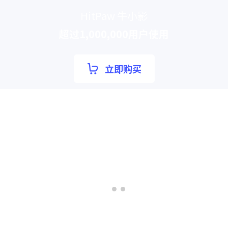
HitPaw 牛小影
超过1,000,000用户使用
立即购买
刘先生
很快就完成了我
好多年前家里拍摄的视频了，过节的时候家里人一起
看，真的非常模糊，查了一下用的牛学长，修复之后感
觉好清晰，重获新生一样！