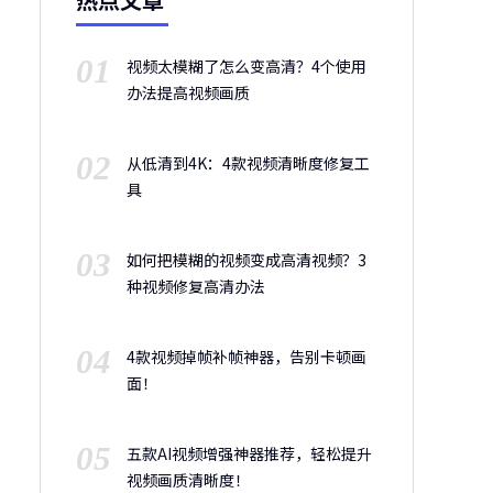
01
视频太模糊了怎么变高清？4个使用
办法提高视频画质
02
从低清到4K：4款视频清晰度修复工
具
03
如何把模糊的视频变成高清视频？3
种视频修复高清办法
04
4款视频掉帧补帧神器，告别卡顿画
面！
05
五款AI视频增强神器推荐，轻松提升
视频画质清晰度！