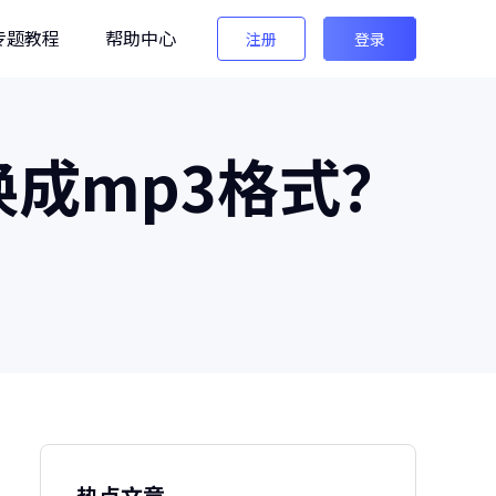
专题教程
帮助中心
注册
登录
编辑
换成mp3格式？
法法AI图像检测
生图检测/AI换脸检测
像之匠
级AI人像后期软件
热点文章