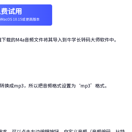
免费试用
MacOS 10.15或更高版本
雅下载的M4a音频文件将其导入到牛学长转码大师软件中。
转换成mp3，所以把音频格式设置为‘mp3’格式。
需求，可以点击右边编辑按钮，自定义音频（音频编码、比特