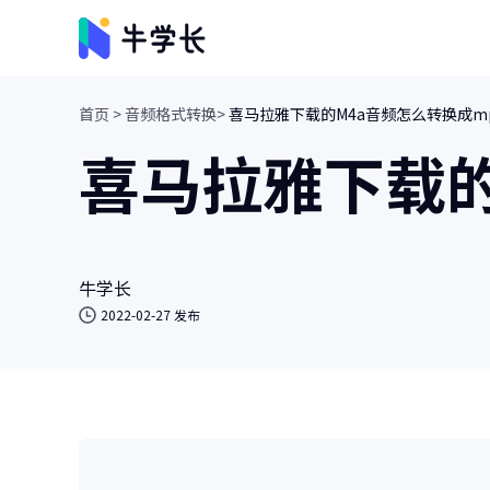
首页 >
音频格式转换>
喜马拉雅下载的M4a音频怎么转换成m
视频创意
喜马拉雅下载的
牛小影
画质增强/视频修复/AI视频抠像
牛学长转码大师
视频、音频格式转换/人声分离
牛学长
2022-02-27 发布