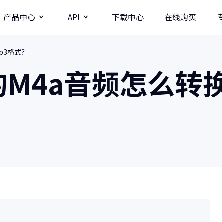
产品中心
API
下载中心
在线购买
p3格式？
图片
视频分辨率提升API
M4a音频怎么转
牛学长图片增强API
牛学长录屏工具
图
多种录制方式/直播录制/课程模板
AI
影
商业