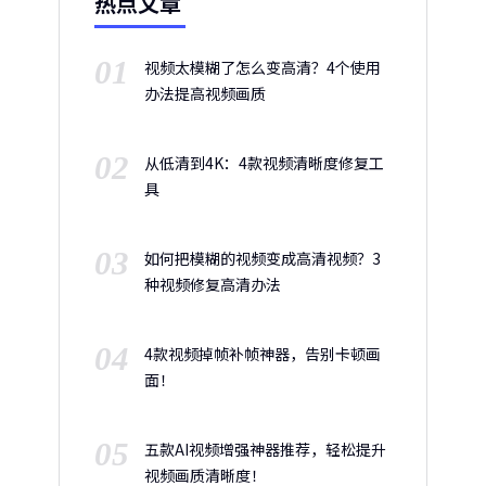
热点文章
01
视频太模糊了怎么变高清？4个使用
办法提高视频画质
02
从低清到4K：4款视频清晰度修复工
具
03
如何把模糊的视频变成高清视频？3
种视频修复高清办法
04
4款视频掉帧补帧神器，告别卡顿画
面！
05
五款AI视频增强神器推荐，轻松提升
视频画质清晰度！