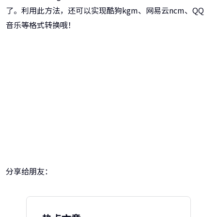
了。利用此方法，还可以实现酷狗kgm、网易云ncm、QQ
音乐等格式转换哦！
牛学长转码大师
跨越设备的壁垒，转换一切您想要的格式
分享给朋友：