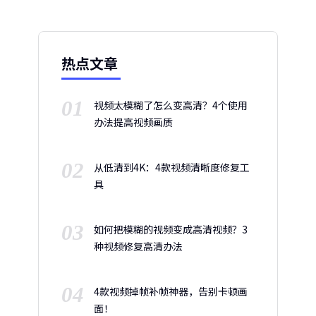
热点文章
01
视频太模糊了怎么变高清？4个使用
办法提高视频画质
02
从低清到4K：4款视频清晰度修复工
具
03
如何把模糊的视频变成高清视频？3
种视频修复高清办法
04
4款视频掉帧补帧神器，告别卡顿画
面！