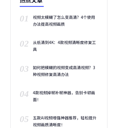
01
视频太模糊了怎么变高清？4个使用
办法提高视频画质
02
从低清到4K：4款视频清晰度修复工
具
03
如何把模糊的视频变成高清视频？3
种视频修复高清办法
04
4款视频掉帧补帧神器，告别卡顿画
面！
05
五款AI视频增强神器推荐，轻松提升
视频画质清晰度！