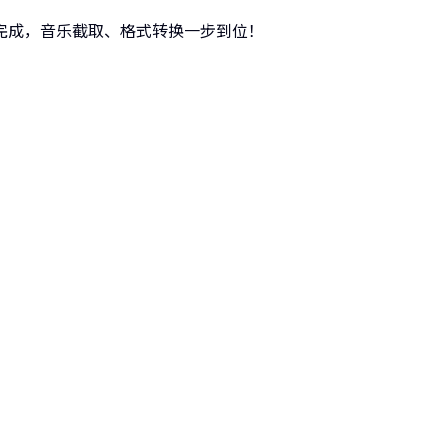
完成，音乐截取、格式转换一步到位！
长转码大师
的壁垒，转换一切您想要的格式