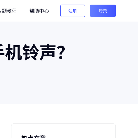
专题教程
帮助中心
注册
登录
编辑
手机铃声？
法法AI图像检测
生图检测/AI换脸检测
像之匠
级AI人像后期软件
热点文章