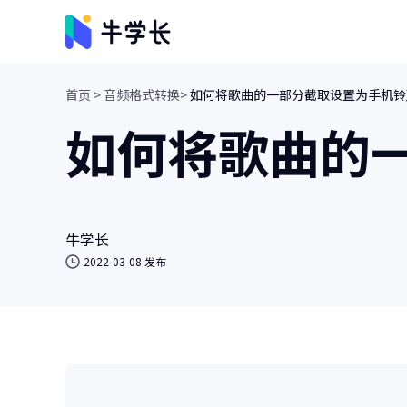
首页 >
音频格式转换>
如何将歌曲的一部分截取设置为手机铃
视频创意
如何将歌曲的
牛小影
画质增强/视频修复/AI视频抠像
牛学长转码大师
视频、音频格式转换/人声分离
牛学长
2022-03-08 发布