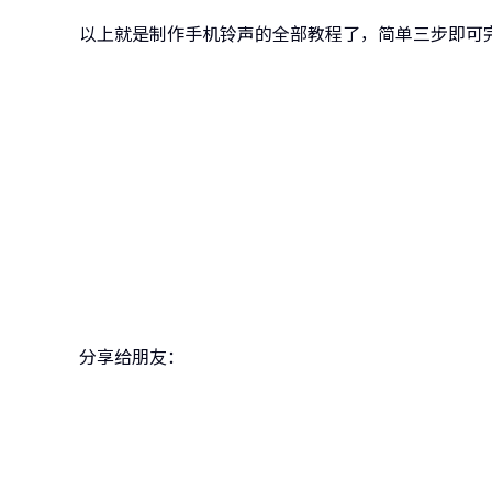
以上就是制作手机铃声的全部教程了，简单三步即可
牛学
跨越设备
分享给朋友：