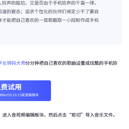
人铃声的尴尬，又是否由于手机铃声的千篇一律，
知道的窘态；追求个性化的伙伴们肯定少不了要自
样才能把自己喜欢的一首歌截取一小段制作成手机
学长转码大师
分分钟把自己喜欢的歌曲设置成炫酷的手机铃
免费试用
MacOS 10.15或更高版本
”进入音视频编辑板块，然后点击“剪切”导入音乐文件。