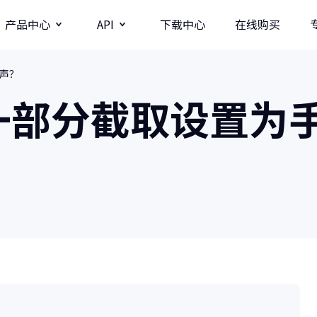
产品中心
API
下载中心
在线购买
声？
图片
视频分辨率提升API
一部分截取设置为
牛学长图片增强API
牛学长录屏工具
图
多种录制方式/直播录制/课程模板
AI
影
商业