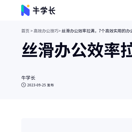
首页 >
高效办公技巧>
丝滑办公效率拉满，7个高效实用的办
视频创意
丝滑办公效率
牛小影
画质增强/视频修复/AI视频抠像
牛学长转码大师
视频、音频格式转换/人声分离
牛学长
2023-09-25 发布