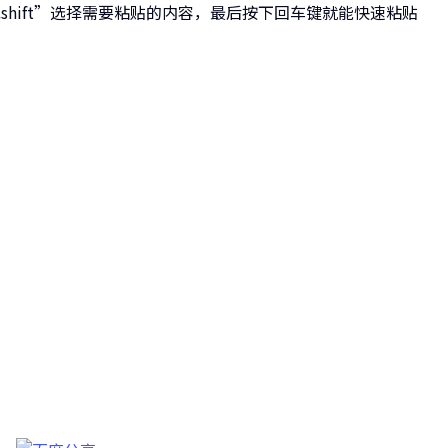
l或shift”选择需要粘贴的内容，最后按下回车键就能快速粘贴
长转码大师
的壁垒，转换一切您想要的格式