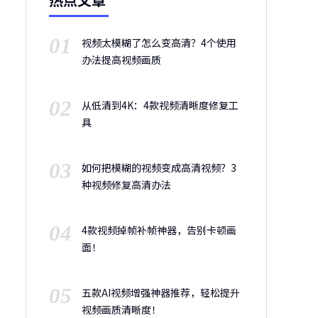
01
视频太模糊了怎么变高清？4个使用
办法提高视频画质
02
从低清到4K：4款视频清晰度修复工
具
03
如何把模糊的视频变成高清视频？3
种视频修复高清办法
04
4款视频掉帧补帧神器，告别卡顿画
面！
05
五款AI视频增强神器推荐，轻松提升
视频画质清晰度！