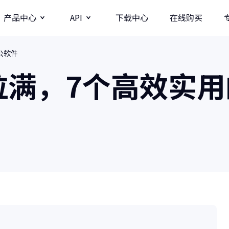
产品中心
API
下载中心
在线购买
公软件
图片
视频分辨率提升API
拉满，7个高效实用
牛学长图片增强API
牛学长录屏工具
图
多种录制方式/直播录制/课程模板
AI
影
商业