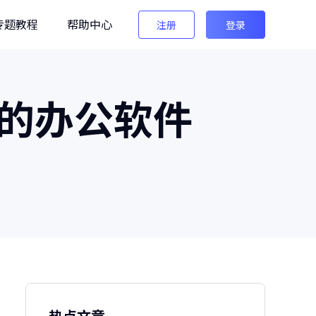
专题教程
帮助中心
注册
登录
编辑
的办公软件
法法AI图像检测
生图检测/AI换脸检测
像之匠
级AI人像后期软件
热点文章