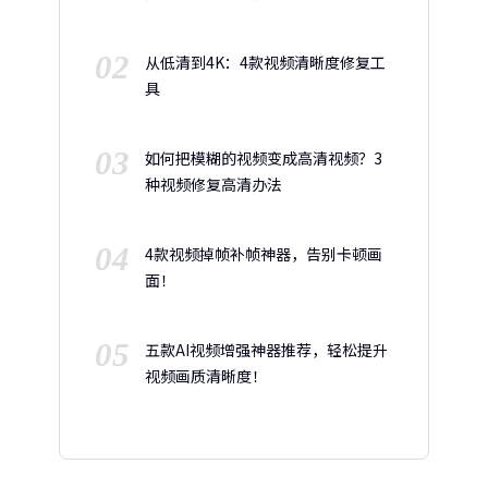
02
从低清到4K：4款视频清晰度修复工
具
03
如何把模糊的视频变成高清视频？3
种视频修复高清办法
04
4款视频掉帧补帧神器，告别卡顿画
面！
05
五款AI视频增强神器推荐，轻松提升
视频画质清晰度！