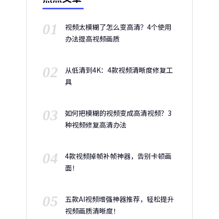
01
视频太模糊了怎么变高清？4个使用
办法提高视频画质
02
从低清到4K：4款视频清晰度修复工
具
03
如何把模糊的视频变成高清视频？3
种视频修复高清办法
04
4款视频掉帧补帧神器，告别卡顿画
面！
05
五款AI视频增强神器推荐，轻松提升
视频画质清晰度！