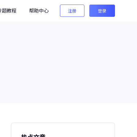
专题教程
帮助中心
注册
登录
编辑
法法AI图像检测
生图检测/AI换脸检测
像之匠
级AI人像后期软件
热点文章