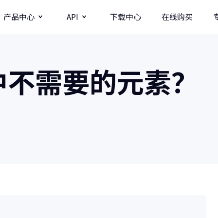
产品中心
API
下载中心
在线购买
图片
视频分辨率提升API
中不需要的元素？
牛学长图片增强API
牛学长录屏工具
图
多种录制方式/直播录制/课程模板
AI
影
商业