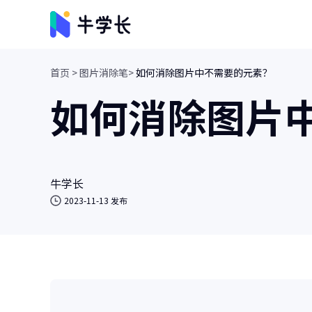
首页 >
图片消除笔>
如何消除图片中不需要的元素？
视频创意
如何消除图片
牛小影
画质增强/视频修复/AI视频抠像
牛学长转码大师
视频、音频格式转换/人声分离
牛学长
2023-11-13 发布