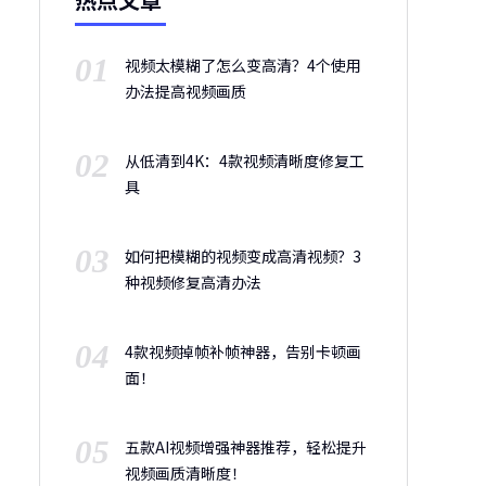
01
视频太模糊了怎么变高清？4个使用
办法提高视频画质
02
从低清到4K：4款视频清晰度修复工
具
03
如何把模糊的视频变成高清视频？3
种视频修复高清办法
04
4款视频掉帧补帧神器，告别卡顿画
面！
05
五款AI视频增强神器推荐，轻松提升
视频画质清晰度！