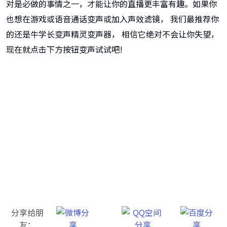
对是必做的事情之一，才能让你的直播更丰富有趣。如果你
也想在游戏或语音通话变声或加入声效滤镜， 我们最推荐你
的还是牛学长变声精灵变声器， 相信它绝对不会让你失望，
现在就点击下方按钮变声试试吧!
牛学长变声精灵
AI变声ai音乐生成，直播、游戏好帮手
分享给朋
友：