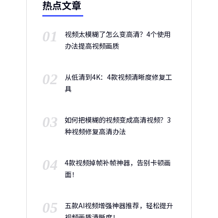
热点文章
01
视频太模糊了怎么变高清？4个使用
办法提高视频画质
02
从低清到4K：4款视频清晰度修复工
具
03
如何把模糊的视频变成高清视频？3
种视频修复高清办法
04
4款视频掉帧补帧神器，告别卡顿画
面！
05
五款AI视频增强神器推荐，轻松提升
视频画质清晰度！