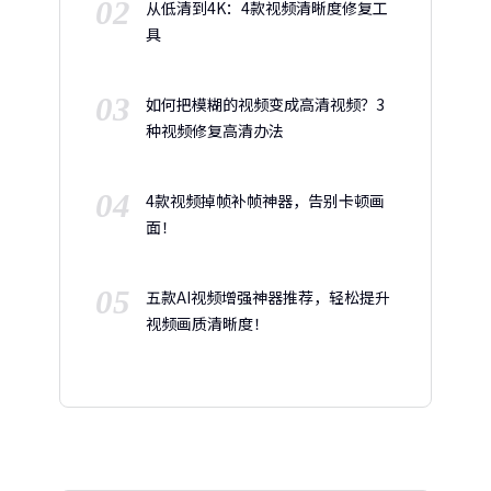
02
从低清到4K：4款视频清晰度修复工
具
03
如何把模糊的视频变成高清视频？3
种视频修复高清办法
04
4款视频掉帧补帧神器，告别卡顿画
面！
05
五款AI视频增强神器推荐，轻松提升
视频画质清晰度！