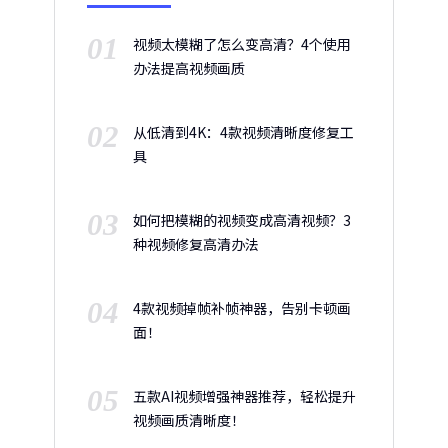
01
视频太模糊了怎么变高清？4个使用
办法提高视频画质
02
从低清到4K：4款视频清晰度修复工
具
03
如何把模糊的视频变成高清视频？3
种视频修复高清办法
04
4款视频掉帧补帧神器，告别卡顿画
面！
05
五款AI视频增强神器推荐，轻松提升
视频画质清晰度！