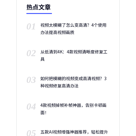
热点文章
01
视频太模糊了怎么变高清？4个使用
办法提高视频画质
02
从低清到4K：4款视频清晰度修复工
具
03
如何把模糊的视频变成高清视频？3
种视频修复高清办法
04
4款视频掉帧补帧神器，告别卡顿画
面！
05
五款AI视频增强神器推荐，轻松提升