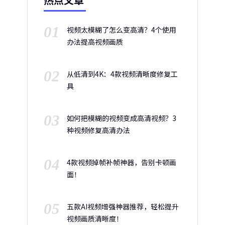
01
视频太模糊了怎么变高清？4个使用
办法提高视频画质
02
从低清到4K：4款视频清晰度修复工
具
03
如何把模糊的视频变成高清视频？3
种视频修复高清办法
04
4款视频掉帧补帧神器，告别卡顿画
面！
05
五款AI视频增强神器推荐，轻松提升
视频画质清晰度！