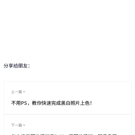
牛学长图片修复工具
一键重铸高清图像！
分享给朋友：
上一篇 >
不用PS，教你快速完成黑白照片上色！
下一篇 >