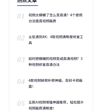
01
视频太模糊了怎么变高清？4个使用
办法提高视频画质
02
从低清到4K：4款视频清晰度修复工
具
03
如何把模糊的视频变成高清视频？3
种视频修复高清办法
04
4款视频掉帧补帧神器，告别卡顿画
面！
05
五款AI视频增强神器推荐，轻松提升
视频画质清晰度！