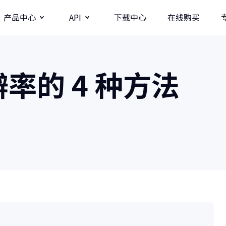
产品中心
API
下载中心
在线购买
图片
视频分辨率提升API
辨率的 4 种方法
牛学长图片增强API
牛学长录屏工具
图
多种录制方式/直播录制/课程模板
AI
影
商业