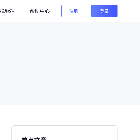
专题教程
帮助中心
注册
登录
编辑
法法AI图像检测
生图检测/AI换脸检测
像之匠
级AI人像后期软件
热点文章