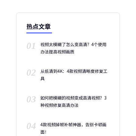
热点文章
01
视频太模糊了怎么变高清？4个使用
办法提高视频画质
02
从低清到4K：4款视频清晰度修复工
具
03
如何把模糊的视频变成高清视频？3
种视频修复高清办法
04
4款视频掉帧补帧神器，告别卡顿画
面！