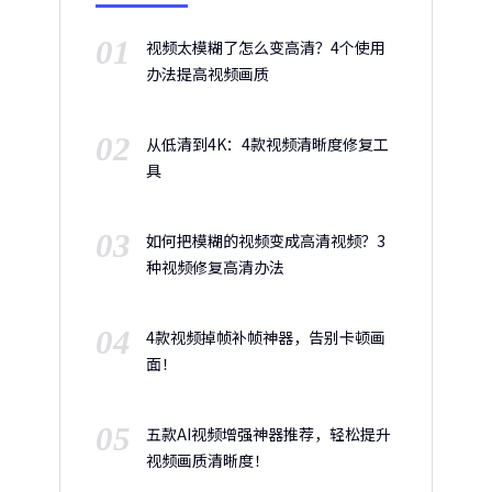
01
视频太模糊了怎么变高清？4个使用
办法提高视频画质
02
从低清到4K：4款视频清晰度修复工
具
03
如何把模糊的视频变成高清视频？3
种视频修复高清办法
04
4款视频掉帧补帧神器，告别卡顿画
面！
05
五款AI视频增强神器推荐，轻松提升
视频画质清晰度！