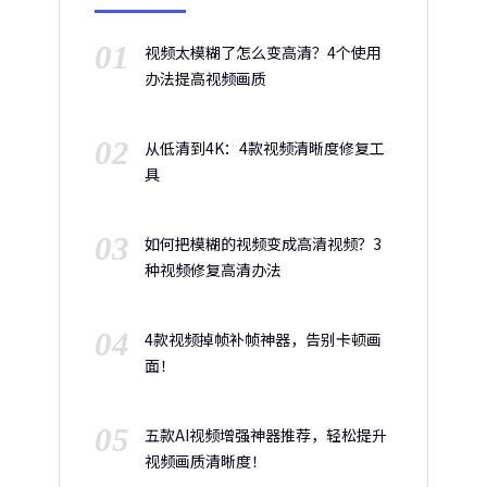
01
视频太模糊了怎么变高清？4个使用
办法提高视频画质
02
从低清到4K：4款视频清晰度修复工
具
03
如何把模糊的视频变成高清视频？3
种视频修复高清办法
04
4款视频掉帧补帧神器，告别卡顿画
面！
05
五款AI视频增强神器推荐，轻松提升
视频画质清晰度！