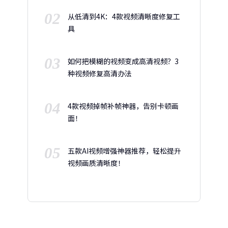
02
从低清到4K：4款视频清晰度修复工
具
03
如何把模糊的视频变成高清视频？3
种视频修复高清办法
04
4款视频掉帧补帧神器，告别卡顿画
面！
05
五款AI视频增强神器推荐，轻松提升
视频画质清晰度！