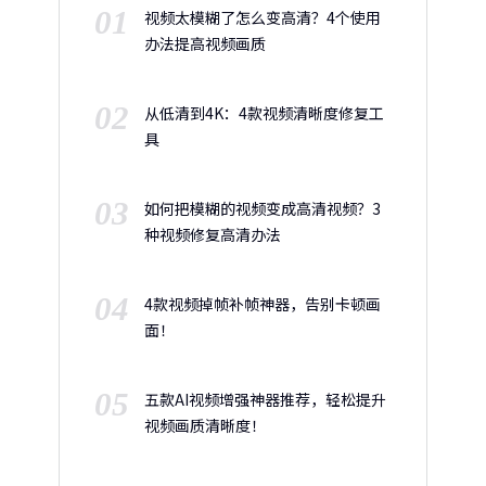
01
视频太模糊了怎么变高清？4个使用
办法提高视频画质
02
从低清到4K：4款视频清晰度修复工
具
03
如何把模糊的视频变成高清视频？3
种视频修复高清办法
04
4款视频掉帧补帧神器，告别卡顿画
面！
05
五款AI视频增强神器推荐，轻松提升
视频画质清晰度！