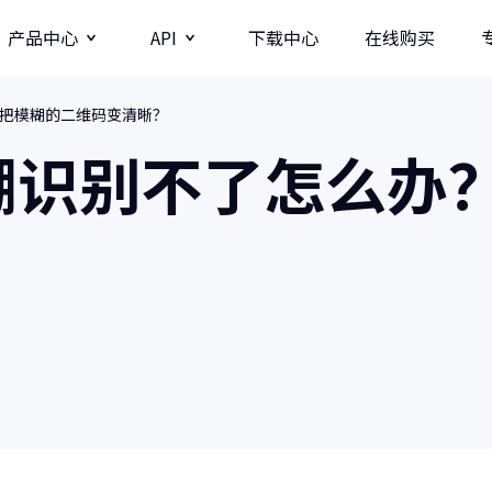
产品中心
API
下载中心
在线购买
把模糊的二维码变清晰？
图片
视频分辨率提升API
糊识别不了怎么办
牛学长图片增强API
牛学长录屏工具
图
多种录制方式/直播录制/课程模板
AI
？
影
商业