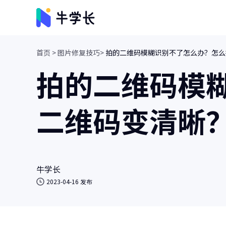
首页 >
图片修复技巧>
拍的二维码模糊识别不了怎么办？怎么
视频创意
拍的二维码模
牛小影
画质增强/视频修复/AI视频抠像
二维码变清晰
牛学长转码大师
视频、音频格式转换/人声分离
牛学长
2023-04-16 发布