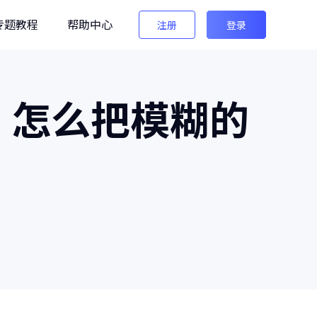
专题教程
帮助中心
注册
登录
编辑
？怎么把模糊的
法法AI图像检测
生图检测/AI换脸检测
像之匠
级AI人像后期软件