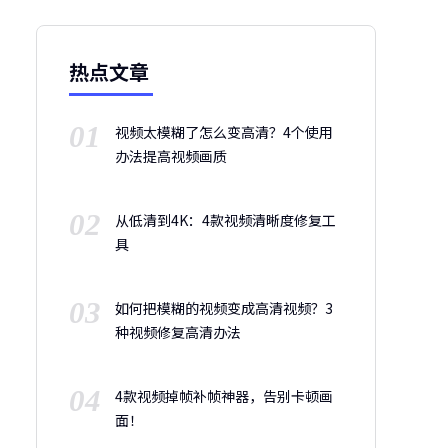
热点文章
01
视频太模糊了怎么变高清？4个使用
办法提高视频画质
02
从低清到4K：4款视频清晰度修复工
具
03
如何把模糊的视频变成高清视频？3
种视频修复高清办法
04
4款视频掉帧补帧神器，告别卡顿画
面！