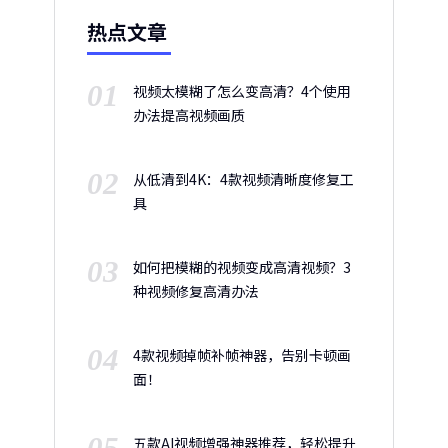
热点文章
01
视频太模糊了怎么变高清？4个使用
办法提高视频画质
02
从低清到4K：4款视频清晰度修复工
具
03
如何把模糊的视频变成高清视频？3
种视频修复高清办法
04
4款视频掉帧补帧神器，告别卡顿画
面！
05
五款AI视频增强神器推荐，轻松提升