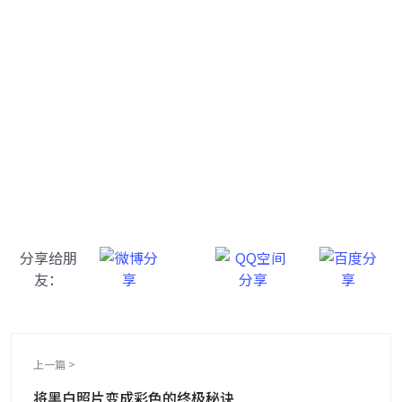
牛学长图片修复工具
一键重铸高清图像！
分享给朋
友：
上一篇 >
将黑白照片变成彩色的终极秘诀