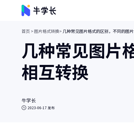
首页 >
图片格式转换>
几种常见图片格式的区别，不同的图片
视频创意
几种常见图片
牛小影
画质增强/视频修复/AI视频抠像
相互转换
牛学长转码大师
视频、音频格式转换/人声分离
牛学长
2023-06-17 发布