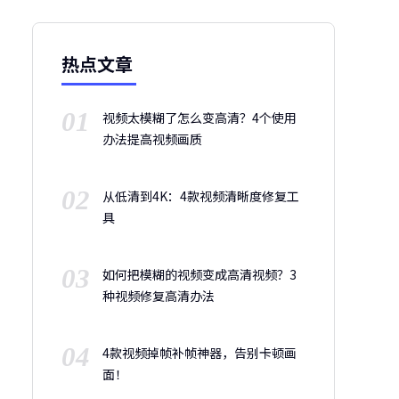
热点文章
01
视频太模糊了怎么变高清？4个使用
办法提高视频画质
02
从低清到4K：4款视频清晰度修复工
具
03
如何把模糊的视频变成高清视频？3
种视频修复高清办法
04
4款视频掉帧补帧神器，告别卡顿画
面！