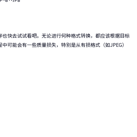
伴也快去试试看吧。无论进行何种格式转换，都应该根据目标
中可能会有一些质量损失，特别是从有损格式（如JPEG）
长转码大师
的壁垒，转换一切您想要的格式