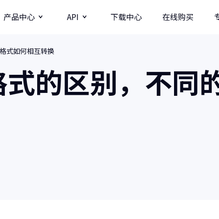
产品中心
API
下载中心
在线购买
格式如何相互转换
图片
视频分辨率提升API
格式的区别，不同
牛学长图片增强API
牛学长录屏工具
图
多种录制方式/直播录制/课程模板
AI
影
商业