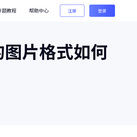
专题教程
帮助中心
注册
登录
编辑
的图片格式如何
法法AI图像检测
生图检测/AI换脸检测
像之匠
级AI人像后期软件