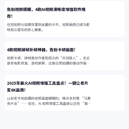
告别视频模糊，4款AI视频清晰度增强软件推
荐！
在短视频与自媒体蓬勃发展的今天，视频画质已成为影
响观众留存的核心要素。
4款视频掉帧补帧神器，告别卡顿画面！
视频卡顿、掉帧是创作者和观众的“共同敌人”，无论
是老电影修复、游戏录屏，还是日常拍摄的慢动作画
面，帧率不足都会让视频失去流畅感。
2025年最火AI视频增强工具盘点！一键让老片
变8K画质！
以前老手机拍摄的视频画面糊糊的，噪点多到像 “马赛
克开会”…… 现在，AI 视频增强工具直接让这些 “废
片” 起死回生！