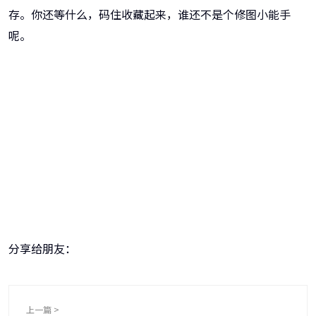
存。你还等什么，码住收藏起来，谁还不是个修图小能手
呢。
牛学长图片修复工具
一键重铸高清图像！
分享给朋友：
上一篇 >