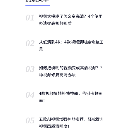
01
视频太模糊了怎么变高清？4个使用
办法提高视频画质
02
从低清到4K：4款视频清晰度修复工
具
03
如何把模糊的视频变成高清视频？3
种视频修复高清办法
04
4款视频掉帧补帧神器，告别卡顿画
面！
05
五款AI视频增强神器推荐，轻松提升
视频画质清晰度！