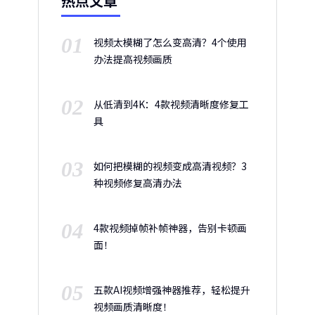
热点文章
01
视频太模糊了怎么变高清？4个使用
办法提高视频画质
02
从低清到4K：4款视频清晰度修复工
具
03
如何把模糊的视频变成高清视频？3
种视频修复高清办法
04
4款视频掉帧补帧神器，告别卡顿画
面！
05
五款AI视频增强神器推荐，轻松提升
视频画质清晰度！