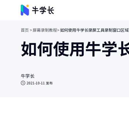
首页 >
屏幕录制教程>
如何使用牛学长录屏工具录制窗口区域
视频创意
如何使用牛学
牛小影
画质增强/视频修复/AI视频抠像
牛学长转码大师
视频、音频格式转换/人声分离
牛学长
2021-10-11 发布