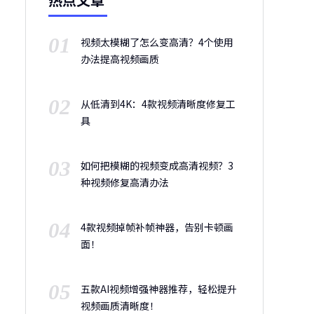
01
视频太模糊了怎么变高清？4个使用
办法提高视频画质
02
从低清到4K：4款视频清晰度修复工
具
03
如何把模糊的视频变成高清视频？3
种视频修复高清办法
04
4款视频掉帧补帧神器，告别卡顿画
面！
05
五款AI视频增强神器推荐，轻松提升
视频画质清晰度！