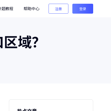
专题教程
帮助中心
注册
登录
编辑
口区域？
法法AI图像检测
生图检测/AI换脸检测
像之匠
级AI人像后期软件
热点文章