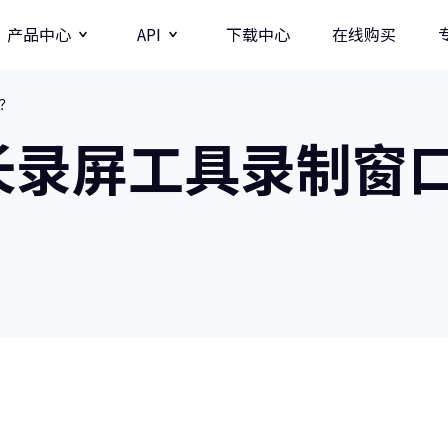
产品中心
API
下载中心
在线购买
？
图片
视频分辨率提升API
长录屏工具录制窗
牛学长图片增强API
牛学长录屏工具
图
多种录制方式/直播录制/课程模板
AI
影
商业