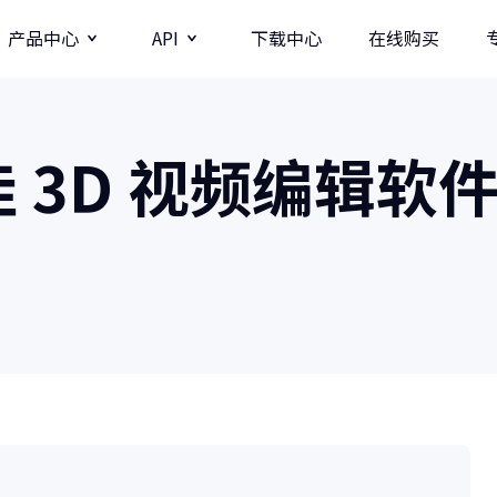
产品中心
API
下载中心
在线购买
图片
视频分辨率提升API
 3D 视频编辑软
牛学长图片增强API
牛学长录屏工具
图
多种录制方式/直播录制/课程模板
AI
影
商业