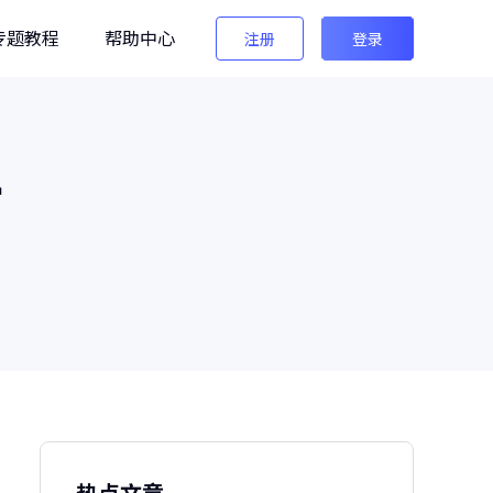
专题教程
帮助中心
注册
登录
编辑
件
法法AI图像检测
生图检测/AI换脸检测
像之匠
级AI人像后期软件
热点文章