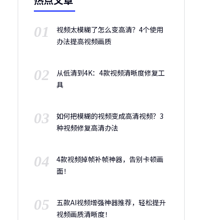
01
视频太模糊了怎么变高清？4个使用
办法提高视频画质
02
从低清到4K：4款视频清晰度修复工
具
03
如何把模糊的视频变成高清视频？3
种视频修复高清办法
04
4款视频掉帧补帧神器，告别卡顿画
面！
05
五款AI视频增强神器推荐，轻松提升
视频画质清晰度！