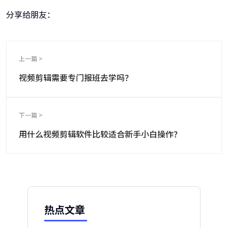
分享给朋友：
上一篇 >
视频剪辑需要专门报班去学吗？
下一篇 >
用什么视频剪辑软件比较适合新手小白操作？
热点文章