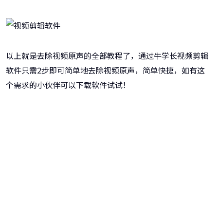
以上就是去除视频原声的全部教程了，通过牛学长视频剪辑
软件只需2步即可简单地去除视频原声，简单快捷，如有这
个需求的小伙伴可以下载软件试试！
牛学长视频剪辑软件
操作简单，功能齐全，素材丰富的视频剪辑软件