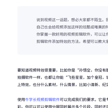
说到视频这一话题，想必大家都不陌生。
自己也会给视频添加这样的炫酷或唯美的
你掌握一款好用的视频剪辑软件，可以让
剪辑软件添加特效的方法，希望可以教大
要知道视频特效很重要，比如你是“孙悟空，你没有
拍摄软件一样，也都让你能“飞些星星，加个皇冠，
上特效，也分什么素材，什么情景，比如小清新、纪
使用
牛学长视频剪辑软件
可以完成我们的要求。它是
彩。你可以可以使用分屏同时展示多个片段，同时还