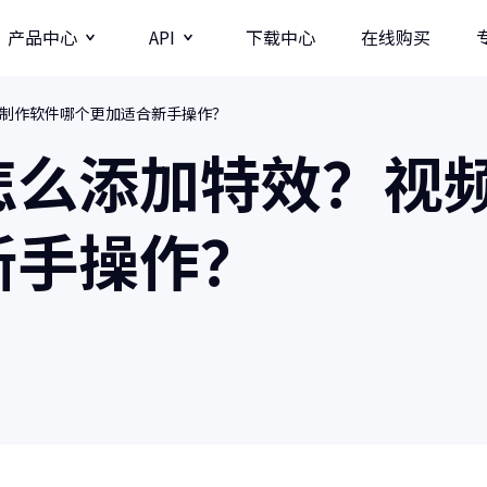
产品中心
API
下载中心
在线购买
制作软件哪个更加适合新手操作？
图片
视频分辨率提升API
怎么添加特效？视
牛学长图片增强API
牛学长录屏工具
图
多种录制方式/直播录制/课程模板
AI
新手操作？
影
商业