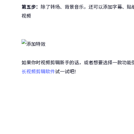
第五步：
除了转场、背景音乐，还可以添加字幕、贴
视频
如果你时视频剪辑新手的话，或者想要选择一款功能
长视频剪辑软件
试一试吧!
牛学