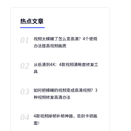
热点文章
01
视频太模糊了怎么变高清？4个使用
办法提高视频画质
02
从低清到4K：4款视频清晰度修复工
具
03
如何把模糊的视频变成高清视频？3
种视频修复高清办法
04
4款视频掉帧补帧神器，告别卡顿画
面！