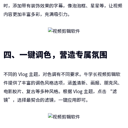
时，添加带有装饰效果的字幕，像泡泡框、星星等，让视频
内容更加丰富多彩，充满吸引力。
四、
一键调色，营造专属氛围
不同的 Vlog 主题，对色调有不同要求。牛学长视频剪辑软
件提供了丰富的调色风格选项，涵盖清新、画报、朋克风、
电影胶片、复古等多种风格。根据 Vlog 主题，点击 “滤
镜”，选择最契合的滤镜，一键应用即可。