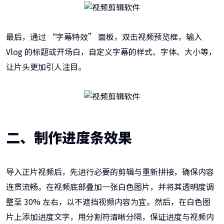
最后，通过 “字幕特效” 面板，双击视频预览框，输入
Vlog 的标题或开场白，自定义字幕的样式、字体、大小等，
让片头更加引人注目。
二、
制作进度条效果
导入正片视频后，先进行必要的剪辑与重新拼接，确保内容
连贯流畅。在视频底部叠加一张白色图片，并将其透明度调
整至 30% 左右，以不遮挡视频内容为宜。然后，在白色图
片上添加进度文字，用分割符清晰分隔，保证进度与视频内