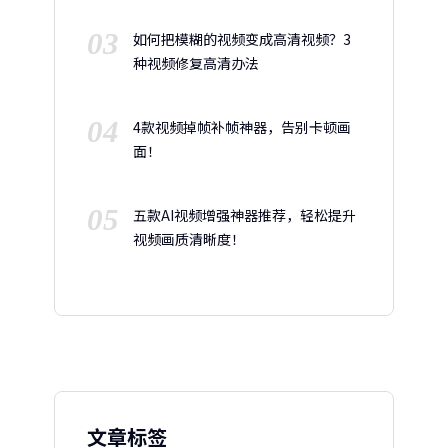
03
如何把模糊的视频变成高清视频？3
种视频修复高清办法
04
4款视频掉帧补帧神器，告别卡顿画
面！
05
五款AI视频增强神器推荐，轻松提升
视频画质清晰度！
文章标签