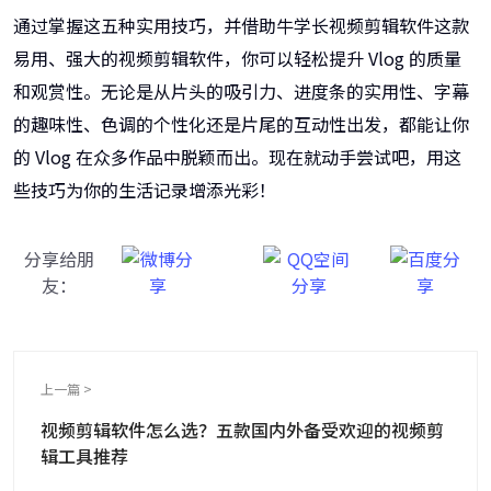
通过掌握这五种实用技巧，并借助牛学长视频剪辑软件这款
易用、强大的视频剪辑软件，你可以轻松提升 Vlog 的质量
和观赏性。无论是从片头的吸引力、进度条的实用性、字幕
的趣味性、色调的个性化还是片尾的互动性出发，都能让你
的 Vlog 在众多作品中脱颖而出。现在就动手尝试吧，用这
些技巧为你的生活记录增添光彩！
分享给朋
友：
上一篇 >
视频剪辑软件怎么选？五款国内外备受欢迎的视频剪
辑工具推荐