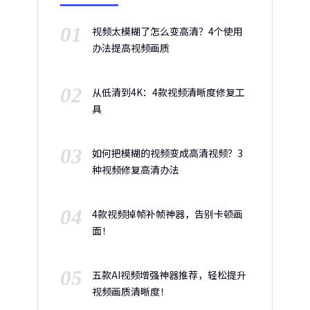
01
视频太模糊了怎么变高清？4个使用
办法提高视频画质
02
从低清到4K：4款视频清晰度修复工
具
03
如何把模糊的视频变成高清视频？3
种视频修复高清办法
04
4款视频掉帧补帧神器，告别卡顿画
面！
05
五款AI视频增强神器推荐，轻松提升
视频画质清晰度！