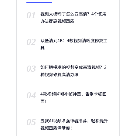
01
视频太模糊了怎么变高清？4个使用
办法提高视频画质
02
从低清到4K：4款视频清晰度修复工
具
03
如何把模糊的视频变成高清视频？3
种视频修复高清办法
04
4款视频掉帧补帧神器，告别卡顿画
面！
05
五款AI视频增强神器推荐，轻松提升
视频画质清晰度！