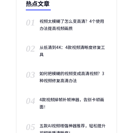
热点文章
01
视频太模糊了怎么变高清？4个使用
办法提高视频画质
02
从低清到4K：4款视频清晰度修复工
具
03
如何把模糊的视频变成高清视频？3
种视频修复高清办法
04
4款视频掉帧补帧神器，告别卡顿画
面！
05
五款AI视频增强神器推荐，轻松提升
视频画质清晰度！