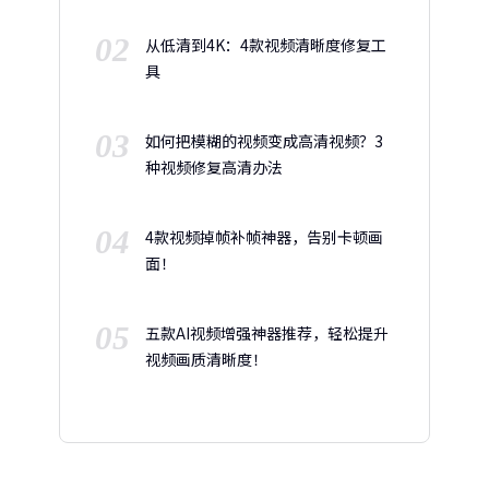
02
从低清到4K：4款视频清晰度修复工
具
03
如何把模糊的视频变成高清视频？3
种视频修复高清办法
04
4款视频掉帧补帧神器，告别卡顿画
面！
05
五款AI视频增强神器推荐，轻松提升
视频画质清晰度！