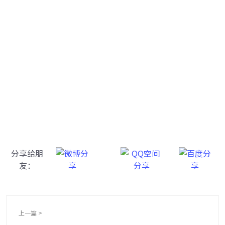
牛学长转码大师
跨越设备的壁垒，转换一切您想要的格式
分享给朋
友：
上一篇 >