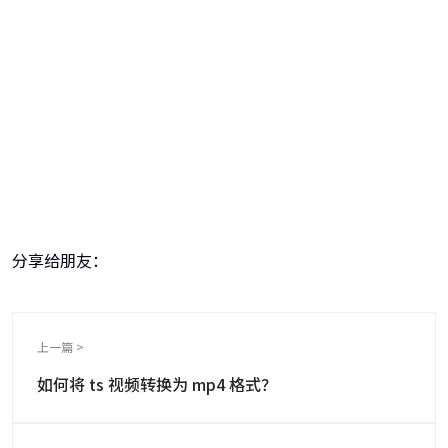
牛学长转码大师
跨越设备的壁垒，转换一切您想要的格式
分享给朋友：
上一篇 >
如何将 ts 视频转换为 mp4 格式？