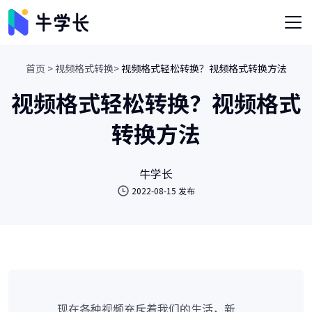
首页 >
视频格式转换>
视频格式轻松转换？视频格式转换方法
视频格式轻松转换？视频格式
转换方法
牛学长
2022-08-15 发布
现在各种视频充斥着我们的生活，新