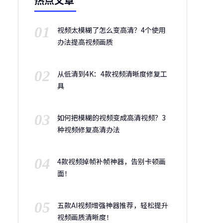
01
视频太模糊了怎么变高清？4个使用
办法提高视频画质
02
从低清到4K：4款视频清晰度修复工
具
03
如何把模糊的视频变成高清视频？3
种视频修复高清办法
04
4款视频掉帧补帧神器，告别卡顿画
面！
05
五款AI视频增强神器推荐，轻松提升
视频画质清晰度！