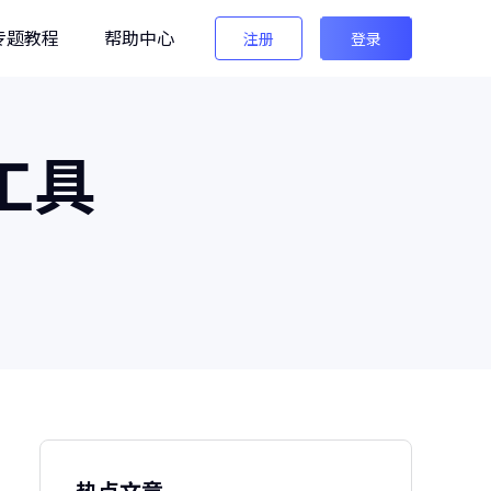
专题教程
帮助中心
注册
登录
编辑
换工具
法法AI图像检测
生图检测/AI换脸检测
像之匠
级AI人像后期软件
热点文章