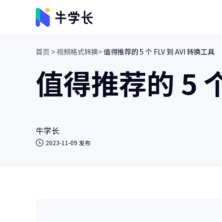
首页 >
视频格式转换>
值得推荐的 5 个 FLV 到 AVI 转换工具
视频创意
值得推荐的 5 个
牛小影
画质增强/视频修复/AI视频抠像
牛学长转码大师
视频、音频格式转换/人声分离
牛学长
2023-11-09 发布