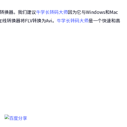
i转换器。我们建议
牛学长转码大师
因为它与Windows和Mac
转换器将FLV转换为Avi。
牛学长转码大师
是一个快速和高
长转码大师
的壁垒，转换一切您想要的格式