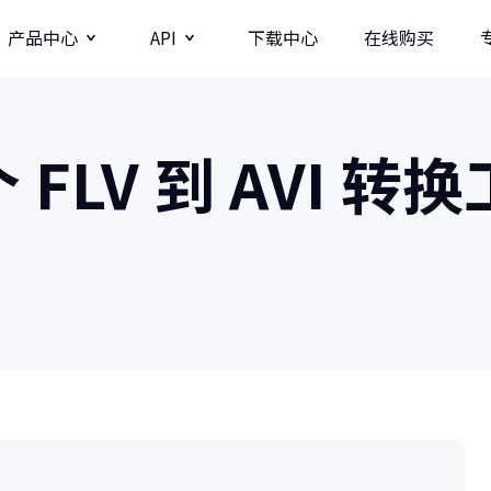
产品中心
API
下载中心
在线购买
图片
视频分辨率提升API
 FLV 到 AVI 转
牛学长图片增强API
牛学长录屏工具
图
多种录制方式/直播录制/课程模板
AI
影
商业