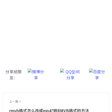
牛学长转码大师
跨越设备的壁垒，转换一切您想要的格式
分享给朋
友：
上一篇 >
rmvb格式怎么改成mp4?转RMVB格式的方法