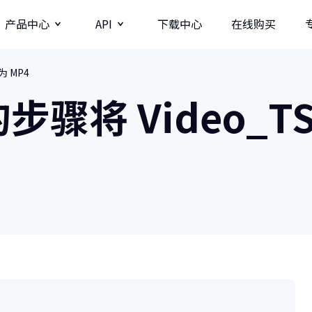
产品中心
API
下载中心
在线购买
为 MP4
图片
视频分辨率提升API
骤将 Video_TS
牛学长图片增强API
牛学长录屏工具
图
多种录制方式/直播录制/课程模板
AI
影
商业