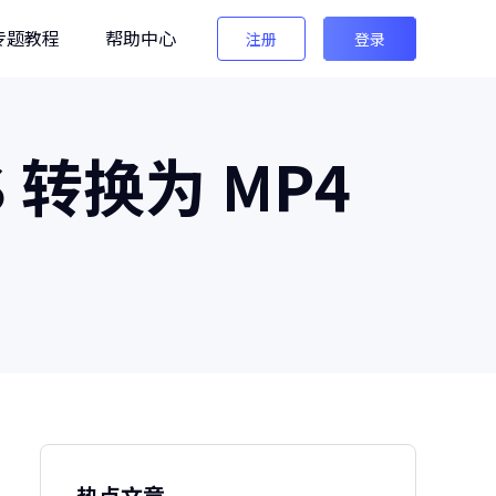
专题教程
帮助中心
注册
登录
编辑
 转换为 MP4
法法AI图像检测
生图检测/AI换脸检测
像之匠
级AI人像后期软件
热点文章