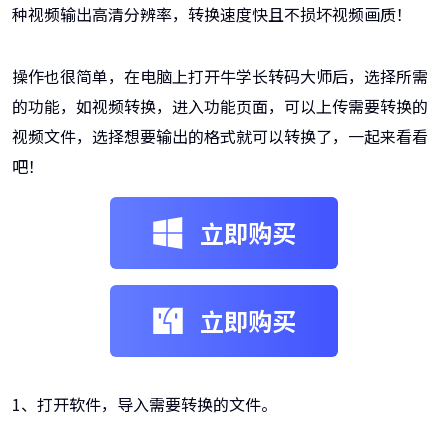
种视频输出高清分辨率，转换速度快且不损坏视频画质！
操作也很简单，在电脑上打开牛学长转码大师后，选择所需
的功能，如视频转换，进入功能页面，可以上传需要转换的
视频文件，选择想要输出的格式就可以转换了，一起来看看
吧！
立即购买
立即购买
1、打开软件，导入需要转换的文件。