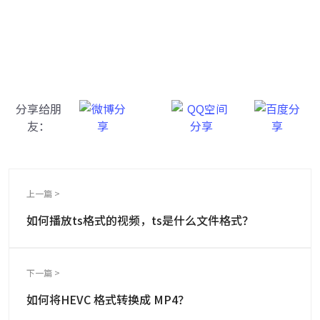
跨越设备的壁垒，转换一切您想要的格式
分享给朋
友：
上一篇 >
如何播放ts格式的视频，ts是什么文件格式？
下一篇 >
如何将HEVC 格式转换成 MP4？