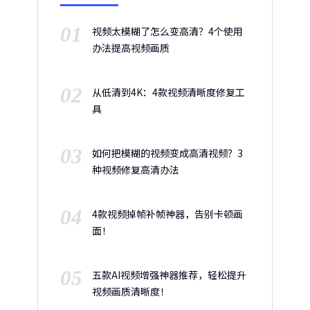
01
视频太模糊了怎么变高清？4个使用
办法提高视频画质
02
从低清到4K：4款视频清晰度修复工
具
03
如何把模糊的视频变成高清视频？3
种视频修复高清办法
04
4款视频掉帧补帧神器，告别卡顿画
面！
05
五款AI视频增强神器推荐，轻松提升
视频画质清晰度！