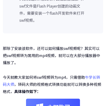
swf文件是Flash Player创建的动画文
件，需要安装一个flash开发软件来打开
swf视频。
那除了安装该软件，还可以如何播放swf视频呢？其实可以
把swf视频转为常用的mp4视频，就可以在大部分播放器中
播放了。
今天就教大家如何将swf视频转为mp4，只需借助
牛学长转
码大师
，转码大师的视频格式转换功能就可以转换多种视频
格式，
具体操作如下：