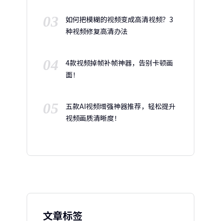
03
如何把模糊的视频变成高清视频？3
种视频修复高清办法
04
4款视频掉帧补帧神器，告别卡顿画
面！
05
五款AI视频增强神器推荐，轻松提升
视频画质清晰度！
文章标签