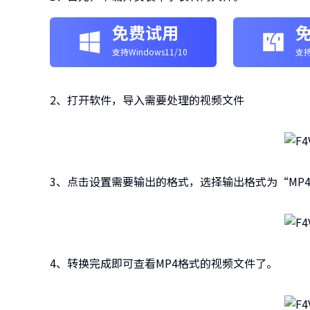
免费试用
支持Windows11/10
支持
2、打开软件，导入需要处理的视频文件
3、点击设置需要输出的格式，选择输出格式为“MP
4、转换完成即可查看MP4格式的视频文件了。