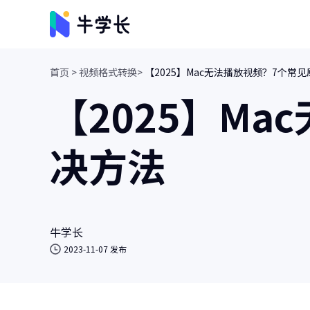
首页 >
视频格式转换>
【2025】Mac无法播放视频？7个常
视频创意
【2025】M
牛小影
画质增强/视频修复/AI视频抠像
决方法
牛学长转码大师
视频、音频格式转换/人声分离
牛学长
2023-11-07 发布