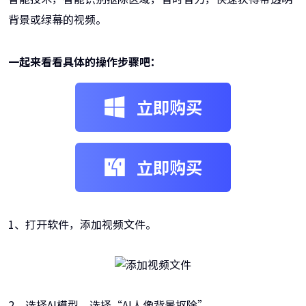
背景或绿幕的视频。
一起来看看具体的操作步骤吧：
立即购买
立即购买
1、打开软件，添加视频文件。
2、选择AI模型，选择“AI人像背景抠除”。