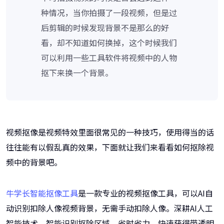
种情况，当你拍摄了一段视频，但是过
后剪辑的时候发现背景不是那么的好
看，却不知道如何换掉，这个时候我们
可以利用一些工具软件将视频中的人物
抠下来换一个背景。
视频抠像是视频特效里面很常见的一种技巧，使用得当的话
往往能有以假乱真的效果，下面就让我们来看看如何抠除视
频中的背景吧。
牛学长智能抠像工具
是一款专业的视频抠像工具，可以AI自
动识别扣除人像视频背景，无需手动扣除人像。深耕AI人工
智能技术，智能识别抠除区域，省时省力，快速获得带透明